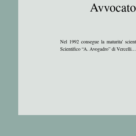
Avvocato
Nel 1992 consegue la maturita' scienti
Scientifico “A. Avogadro” di Vercelli.

Il 19 marzo 1997 si laurea con lode in 
presso l'Universita' degli Studi di Pavi
ricerca in diritto romano, consegue
istruzione superiore post-universitaria r
Superiori (IUSS) di Pavia.

Da allora collabora con la cattedra di
Giurisprudenza dell'Universita' degl
commissione di esame svolgendo lezioni, 
Scuola delle Professioni Legali in colla