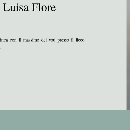
 Luisa Flore
fica con il massimo dei voti presso il liceo 
Giurisprudenza con indirizzo storico-giuridico 
a e, nel 2002,  riceve il titolo di dottore di 
ndo nello stesso anno anche il diploma di 
ilasciato  dall'Istituto Universitario di Studi 
 diritto amministrativo presso la facolta' di 
i Studi di Pavia, in qualità di membro di 
attivita' di ricerca e seminari anche presso la 
borazione con l'Universita' Bocconi di Milano.
