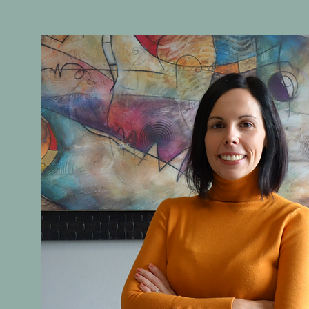
Dal 2014 e' professore a contratto d
Progredito per il corso di Laurea in scie
degli studi di Milano.

Iscritta all'Ordine degli Avvocati di Pav
patrocinio innanzi alle Giurisdizioni supe
Ha costituito in Pavia e attualmente 
Nazionale sul diritto di Famiglia (
matrimonialisti e della famiglia, ricon
CNF.

Dal 2002 collabora stabilmente con 
acquisendo una competenza specifica n
scolastico.

E' autrice di numerosi saggi e articoli 
oggetto di pubblicazione, fra cui si