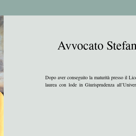
ell’insegnamento di Diritto Amministrativo 
nze politiche e di Governo  presso l’Università 
ia dal 2001, nel 2007 consegue l'abilitazione al 
Avvocato Stefan
riori ed esercita la professione di avvocato.

presiede la sezione pavese dell'Osservatorio 
Ondif), associazione forense, di avvocati 
osciuta come maggiormente rappresentativa dal 
Dopo aver conseguito la maturità presso il Liceo
laurea con lode in Giurisprudenza all’Univers
Procedura Penale, avendo il privilegio di avere
il Sindacato Provinciale UIL Scuola RUA, 
Grevi.

el contenzioso giuslavoristico nel settore 
Nell'anno 2011 consegue l'abilitazione all'iscrizio
a contenuto scientifico, nonche' di contributi 
Superato l'esame di stato nella sessione 201
 ricorda, fra i piu' recenti, Autonomia e 
Milano, si iscrive all'Ordine degli Avvocati di P