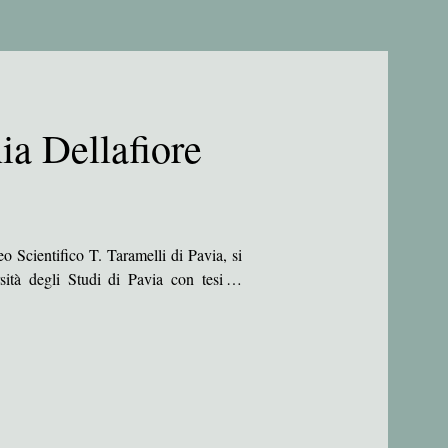
ia Dellafiore
 Scientifico T. Taramelli di Pavia, si 
ità degli Studi di Pavia con tesi in 
 quale relatore il Prof. Avv. Vittorio 
ne nelle liste dei difensori d'ufficio.

1/2012 presso la Corte d'Appello di 
avia nel mese di ottobre 2012.
