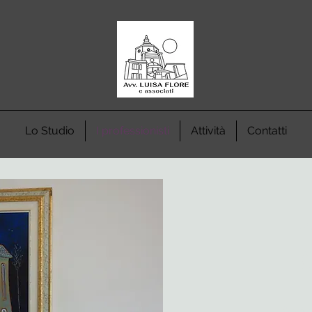
Lo Studio
I professionisti
Attività
Contatti
L
F
Socio